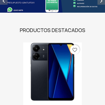


PRODUCTOS DESTACADOS
favorite_border