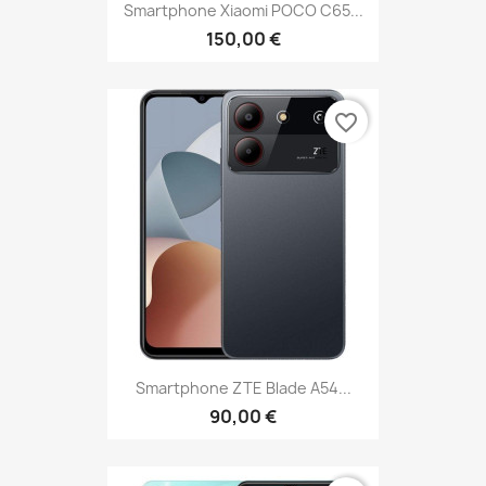
Smartphone Xiaomi POCO C65...
150,00 €
favorite_border
Smartphone ZTE Blade A54...
90,00 €