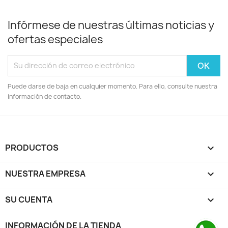
Infórmese de nuestras últimas noticias y
ofertas especiales
Puede darse de baja en cualquier momento. Para ello, consulte nuestra
información de contacto.
PRODUCTOS

NUESTRA EMPRESA

SU CUENTA

INFORMACIÓN DE LA TIENDA
keyboard_arrow_down