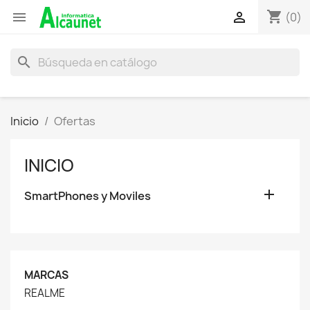
shopping_cart


(0)
search
Inicio
Ofertas
INICIO

SmartPhones y Moviles
MARCAS
REALME